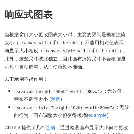
响应式图表
当根据窗口大小更改图表大小时，主要的限制是画布渲染
大小（
和
）不能用相对值表示，
canvas.width
.height
与显示大小相反（
和
）。
canvas.style.width
.height
此外，这些尺寸彼此独立，因此画布渲染尺寸不会根据显
示尺寸自动调整，从而使渲染不准确。
以下示例不起作用：
: 无效值，
<canvas height="40vh" width="80vw">
画布不调整大小 (
示例
)
: 无效
<canvas style="height:40vh; width:80vw">
的行为，画布调整大小但变得模糊(
example
)
Chart.js提供了几个
选项
，通过检测画布显示大小何时更改